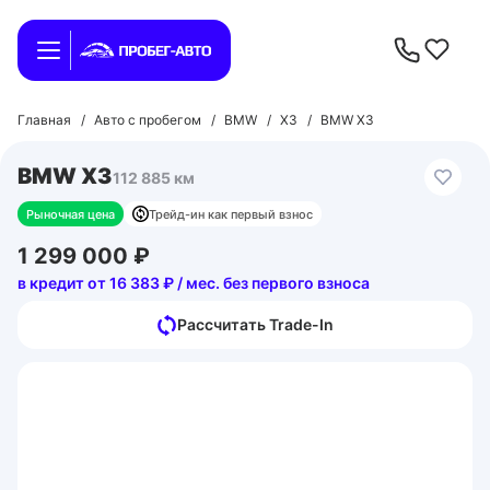
Главная
/
Авто с пробегом
/
BMW
/
X3
/
BMW X3
BMW X3
112 885 км
Рыночная цена
Трейд-ин как первый взнос
1 299 000 ₽
в кредит от 16 383 ₽ / мес. без первого взноса
Рассчитать Trade-In