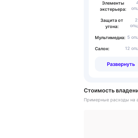
Элементы
оп
экстерьера:
2
Защита от
опц
угона:
5 оп
Мультимедиа:
12 оп
Салон:
Развернуть
Стоимость владен
Примерные расходы на а