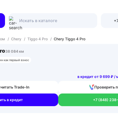
+7
гом
/
Chery
/
Tiggo 4 Pro
/
Chery Tiggo 4 Pro
ro
38 084 км
ин как первый взнос
в кредит от 9 699 ₽ / 
читать Trade-In
Проверить п
ить в кредит
+7 (848) 238