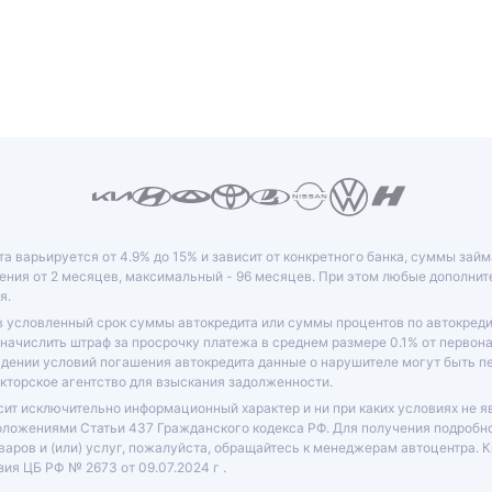
та варьируется от 4.9% до 15% и зависит от конкретного банка, суммы зай
ния от 2 месяцев, максимальный - 96 месяцев. При этом любые дополни
я.
в условленный срок суммы автокредита или суммы процентов по автокреди
 начислить штраф за просрочку платежа в среднем размере 0.1% от перво
юдении условий погашения автокредита данные о нарушителе могут быть 
кторское агентство для взыскания задолженности.
ит исключительно информационный характер и ни при каких условиях не я
оложениями Статьи 437 Гражданского кодекса РФ. Для получения подробн
варов и (или) услуг, пожалуйста, обращайтесь к менеджерам автоцентра. 
ия ЦБ РФ № 2673 от 09.07.2024 г .