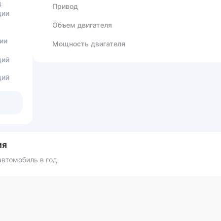
4
Привод
ции
Объем двигателя
ии
Мощность двигателя
ций
ций
ия
втомобиль в год