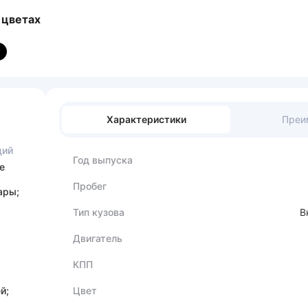
 цветах
Характеристики
Преи
ций
Год выпуска
е
Пробег
ары;
Тип кузова
В
Двигатель
КПП
й;
Цвет