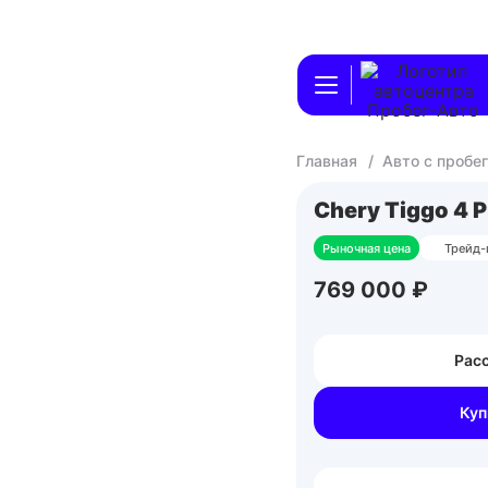
Главная
/
Авто с пробе
Chery Tiggo 4 P
Рыночная цена
Трейд-
769 000 ₽
Расс
Куп