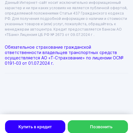
Данный Интернет-сайт носит исключительно информационный
характер и ни при каких условиях не является публичной офертой,
определяемой положениями Статьи 437 Гражданского кодекса
РФ. Для получения подробной информации о наличии и стоимости
указанных товаров и (или) услуг, пожалуйста, обращайтесь к
менеджерам автоцентра. Кредит предоставляется банком АО
«ТБанк»
Лицензия ЦБ РФ № 2673 от 09.07.2024 г .
Обязательное страхование гражданской
ответственности владельцев транспортных средств
осуществляется АО «Т-Страхование» по лицензии
ОС№
0191-03 от 01.07.2024 г.
ООО «ГРАНТ»
ИНН: 6312055920, КПП: 631201001, ОГРН: 1046300115333
Юр. адрес: 443072, Самарская область, город Самара, лн.
1-Я (17 Км Московского Шоссе Тер.), д. 15
Физ. адрес: г. Тольятти
Политика в отношении обработки персональных данных
Согласие на рекламную рассылку
Купить в кредит
Позвонить