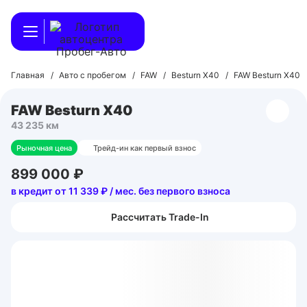
Главная
/
Авто с пробегом
/
FAW
/
Besturn X40
/
FAW Besturn X40
FAW Besturn X40
43 235 км
Рыночная цена
Трейд-ин как первый взнос
899 000 ₽
в кредит от 11 339 ₽ / мес. без первого взноса
Рассчитать Trade-In