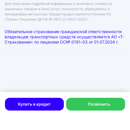
Для получения подробной информации о наличии и стоимости
указанных товаров и (или) услуг, пожалуйста, обращайтесь к
менеджерам автоцентра. Кредит предоставляется банком АО
«ТБанк»
Лицензия ЦБ РФ № 2673 от 09.07.2024 г .
Обязательное страхование гражданской ответственности
владельцев транспортных средств осуществляется АО «Т-
Страхование» по лицензии
ОС№ 0191-03 от 01.07.2024 г.
ООО «ГРАНТ»
ИНН: 6312055920, КПП: 631201001, ОГРН: 1046300115333
Юр. адрес: 443072, Самарская область, город Самара, лн.
1-Я (17 Км Московского Шоссе Тер.), д. 15
Физ. адрес: г. Тольятти
Политика в отношении обработки персональных данных
Согласие на рекламную рассылку
Купить в кредит
Позвонить