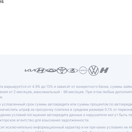
es
та варьируется от 4.9% до 15% и зависит от конкретного банка, суммы зай
ния от 2 месяцев, максимальный - 96 месяцев. При этом любые дополни
я.
в условленный срок суммы автокредита или суммы процентов по автокреди
 начислить штраф за просрочку платежа в среднем размере 0.1% от перво
юдении условий погашения автокредита данные о нарушителе могут быть 
кторское агентство для взыскания задолженности.
ит исключительно информационный характер и ни при каких условиях не я