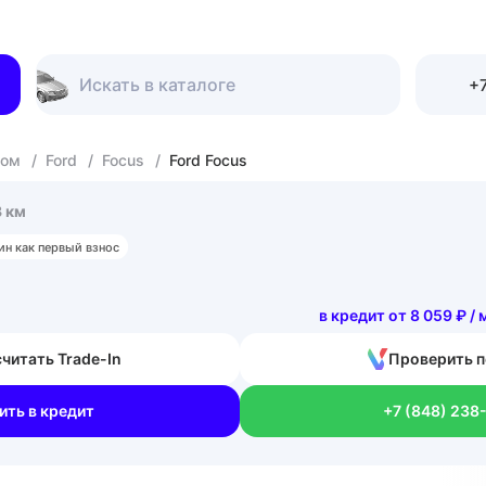
+7
гом
/
Ford
/
Focus
/
Ford Focus
3 км
ин как первый взнос
в кредит от 8 059 ₽ / 
читать Trade-In
Проверить п
ить в кредит
+7 (848) 238