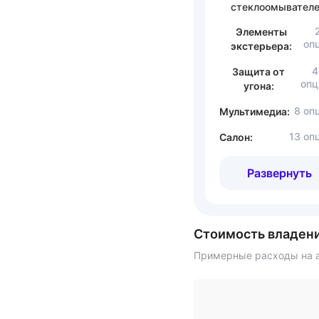
стеклоомывателе
Элементы
оп
экстерьера:
4
Защита от
опц
угона:
8 оп
Мультимедиа:
13 оп
Салон:
Развернуть
Стоимость владен
Примерные расходы на а