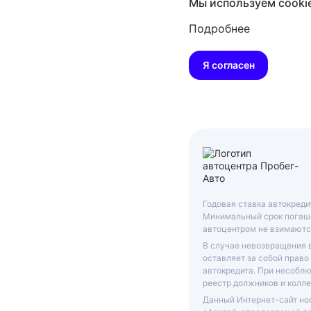
Мы используем cooki
Подробнее
Я согласен
Годовая ставка автокреди
Минимальный срок погаше
автоцентром не взимаютс
В случае невозвращения 
оставляет за собой право
автокредита. При несобл
реестр должников и колле
Данный Интернет-сайт нос