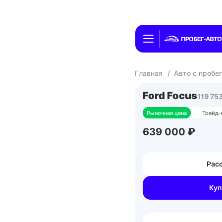
Главная
/
Авто с пробе
Ford Focus
119 75
Рыночная цена
Трейд-
639 000 ₽
Расс
Куп