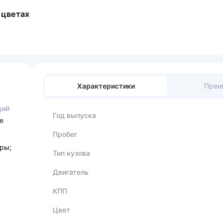
 цветах
Характеристики
Преи
ций
Год выпуска
е
Пробег
ры;
Тип кузова
Двигатель
КПП
Цвет