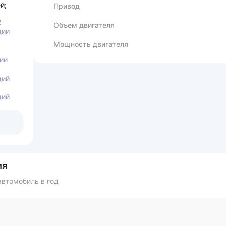
й;
Привод
2
Объем двигателя
ции
Мощность двигателя
ии
ций
ций
ия
втомобиль в год