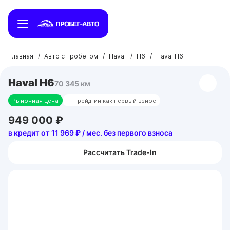
Главная
/
Авто с пробегом
/
Haval
/
H6
/
Haval H6
Haval H6
70 345 км
Рыночная цена
Трейд-ин как первый взнос
949 000 ₽
в кредит от 11 969 ₽ / мес. без первого взноса
Рассчитать Trade-In