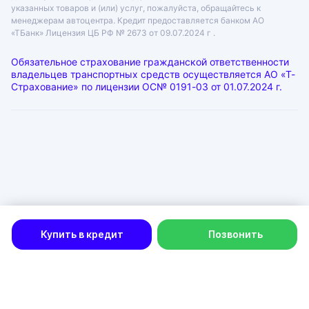
указанных товаров и (или) услуг, пожалуйста, обращайтесь к
менеджерам автоцентра. Кредит предоставляется банком АО
«ТБанк»
Лицензия ЦБ РФ № 2673 от 09.07.2024 г .
Обязательное страхование гражданской ответственности
владельцев транспортных средств осуществляется АО «Т-
Страхование» по лицензии
ОС№ 0191-03 от 01.07.2024 г.
ООО «ГРАНТ»
ИНН: 6312055920, КПП: 631201001, ОГРН: 1046300115333
Юр. адрес: 443072, Самарская область, город Самара, лн.
1-Я (17 Км Московского Шоссе Тер.), д. 15
Физ. адрес: г. Тольятти
Политика в отношении обработки персональных данных
Согласие на рекламную рассылку
Купить в кредит
Позвонить