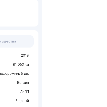
мущества
2018
81 053 км
недорожник 5 дв.
Бензин
АКПП
Черный