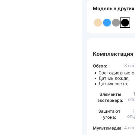
Модель в других
Комплектация
3 оп
Обзор:
Светодиодные ф
Датчик дождя;
Датчик света;
Элементы
оп
экстерьера:
2
Защита от
опц
угона:
4 оп
Мультимедиа: