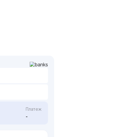
Платеж
-