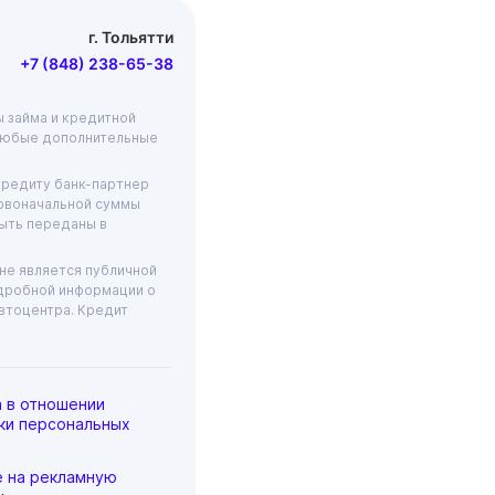
г. Тольятти
+7 (848) 238-65-38
ы займа и кредитной
 любые дополнительные
кредиту банк-партнер
ервоначальной суммы
ыть переданы в
не является публичной
одробной информации о
автоцентра. Кредит
а в отношении
ки персональных
е на рекламную