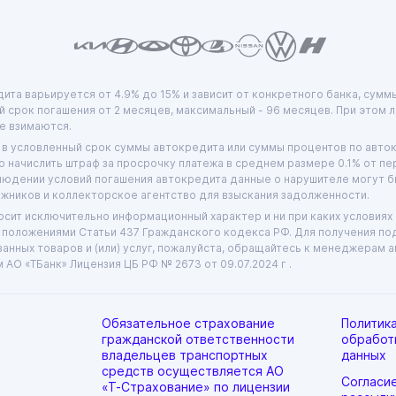
ита варьируется от 4.9% до 15% и зависит от конкретного банка, сумм
 срок погашения от 2 месяцев, максимальный - 96 месяцев. При этом
е взимаются.
 в условленный срок суммы автокредита или суммы процентов по авто
о начислить штраф за просрочку платежа в среднем размере 0.1% от п
людении условий погашения автокредита данные о нарушителе могут б
жников и коллекторское агентство для взыскания задолженности.
сит исключительно информационный характер и ни при каких условиях 
положениями Статьи 437 Гражданского кодекса РФ. Для получения п
занных товаров и (или) услуг, пожалуйста, обращайтесь к менеджерам 
м АО «ТБанк»
Лицензия ЦБ РФ № 2673 от 09.07.2024 г .
Обязательное страхование
Политик
:
гражданской ответственности
обработ
владельцев транспортных
данных
средств осуществляется АО
Согласи
амарская
«Т-Страхование» по лицензии