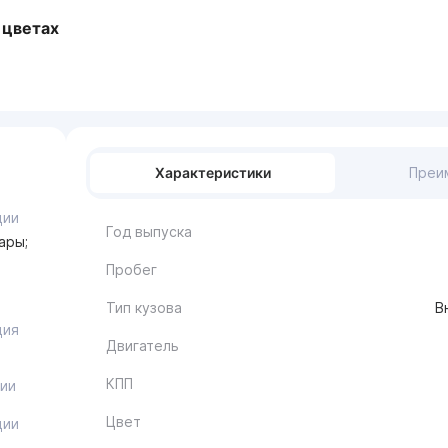
 цветах
Характеристики
Преи
ции
Год выпуска
ары;
Пробег
Тип кузова
В
1
ция
Двигатель
КПП
ии
Цвет
ции