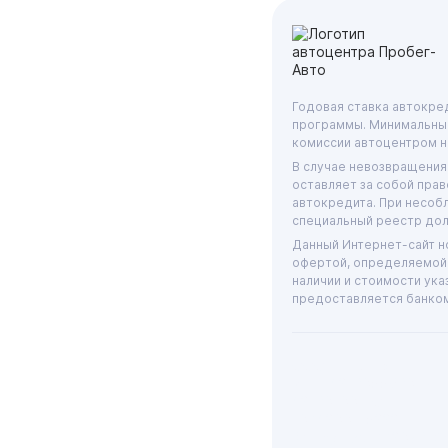
Годовая ставка автокред
программы. Минимальный
комиссии автоцентром н
В случае невозвращения
оставляет за собой прав
автокредита. При несоб
специальный реестр дол
Данный Интернет-сайт но
офертой, определяемой 
наличии и стоимости ука
предоставляется банко
ООО «ГРАНТ»
ИНН: 6312055920, КПП
631201001, ОГРН:
1046300115333
Юр. адрес: 443072, С