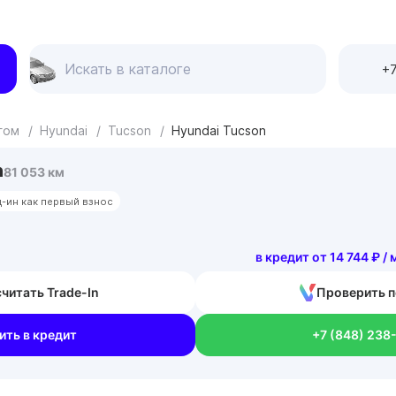
+7
егом
/
Hyundai
/
Tucson
/
Hyundai Tucson
n
81 053 км
д-ин как первый взнос
в кредит от 14 744 ₽ /
читать Trade-In
Проверить п
ить в кредит
+7 (848) 238