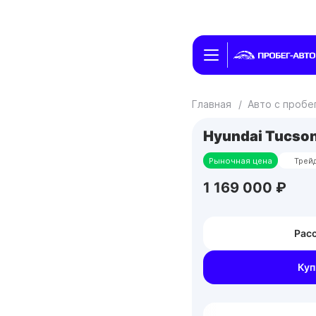
Главная
/
Авто с проб
Hyundai Tucso
Рыночная цена
Трей
1 169 000 ₽
Расс
Куп