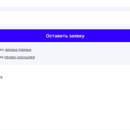
Оставить заявку
тку
личных данных
ние
промо-рассылки
es