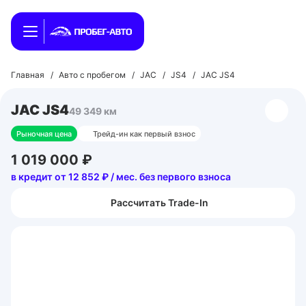
Главная
/
Авто с пробегом
/
JAC
/
JS4
/
JAC JS4
JAC JS4
49 349 км
Рыночная цена
Трейд-ин как первый взнос
1 019 000 ₽
в кредит от 12 852 ₽ / мес. без первого взноса
Рассчитать Trade-In