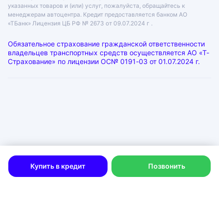
указанных товаров и (или) услуг, пожалуйста, обращайтесь к
менеджерам автоцентра. Кредит предоставляется банком АО
«ТБанк»
Лицензия ЦБ РФ № 2673 от 09.07.2024 г .
Обязательное страхование гражданской ответственности
владельцев транспортных средств осуществляется АО «Т-
Страхование» по лицензии
ОС№ 0191-03 от 01.07.2024 г.
ООО «ГРАНТ»
ИНН: 6312055920, КПП: 631201001, ОГРН: 1046300115333
Юр. адрес: 443072, Самарская область, город Самара, лн.
1-Я (17 Км Московского Шоссе Тер.), д. 15
Физ. адрес: г. Тольятти
Политика в отношении обработки персональных данных
Согласие на рекламную рассылку
Купить в кредит
Позвонить