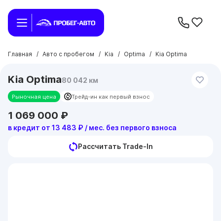
Главная
/
Авто с пробегом
/
Kia
/
Optima
/
Kia Optima
Kia Optima
80 042 км
Рыночная цена
Трейд-ин как первый взнос
1 069 000 ₽
в кредит от 13 483 ₽ / мес. без первого взноса
Рассчитать Trade-In