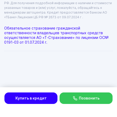
РФ. Для получения подробной информации о наличии и стоимости
указанных товаров и (или) услуг, пожалуйста, обращайтесь к
менеджерам автоцентра. Кредит предоставляется банком АО
«ТБанк»
Лицензия ЦБ РФ № 2673 от 09.07.2024 г .
Обязательное страхование гражданской
ответственности владельцев транспортных средств
осуществляется АО «Т-Страхование» по лицензии
ОС№
0191-03 от 01.07.2024 г.
ООО «ГРАНТ»
ИНН: 6312055920, КПП: 631201001, ОГРН: 1046300115333
Юр. адрес: 443072, Самарская область, город Самара, лн.
1-Я (17 Км Московского Шоссе Тер.), д. 15
Физ. адрес: г. Тольятти
Политика в отношении обработки персональных данных
Согласие на рекламную рассылку
Купить в кредит
Позвонить