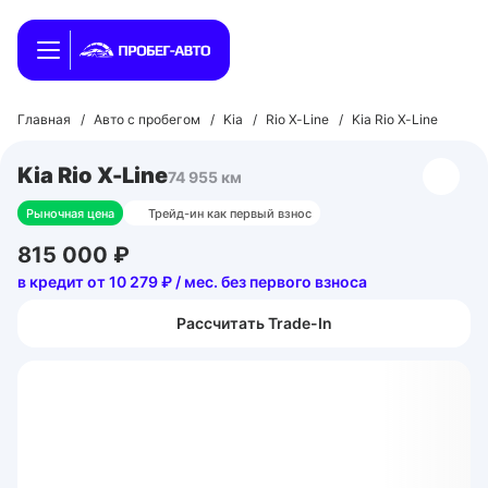
Главная
/
Авто с пробегом
/
Kia
/
Rio X-Line
/
Kia Rio X-Line
Kia Rio X-Line
74 955 км
Рыночная цена
Трейд-ин как первый взнос
815 000 ₽
в кредит от 10 279 ₽ / мес. без первого взноса
Рассчитать Trade-In