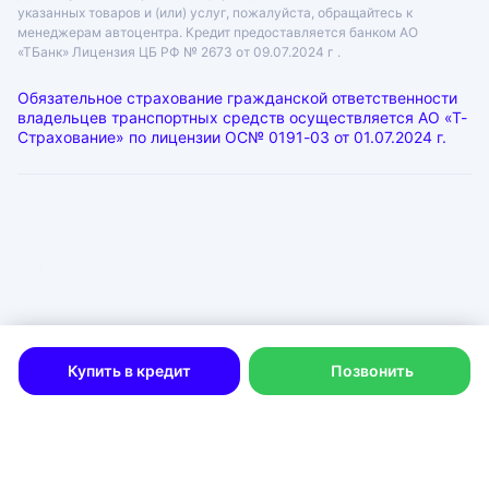
указанных товаров и (или) услуг, пожалуйста, обращайтесь к
менеджерам автоцентра. Кредит предоставляется банком АО
«ТБанк»
Лицензия ЦБ РФ № 2673 от 09.07.2024 г .
Обязательное страхование гражданской ответственности
владельцев транспортных средств осуществляется АО «Т-
Страхование» по лицензии
ОС№ 0191-03 от 01.07.2024 г.
ООО «ГРАНТ»
ИНН: 6312055920, КПП: 631201001, ОГРН: 1046300115333
Юр. адрес: 443072, Самарская область, город Самара, лн.
1-Я (17 Км Московского Шоссе Тер.), д. 15
Физ. адрес: г. Тольятти
Политика в отношении обработки персональных данных
Согласие на рекламную рассылку
Купить в кредит
Позвонить