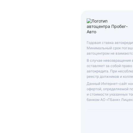
Годовая ставка автокреди
Минимальный срок погаше
автоцентром не взимаютс
В случае невозвращения 
оставляет за собой право
автокредита. При несобл
реестр должников и колле
Данный Интернет-сайт нос
офертой, определяемой п
и стоимости указанных то
банком АО «ТБанк»
Лиценз
ООО «ГРАНТ»
ИНН: 6312055920, КП
631201001, ОГРН: