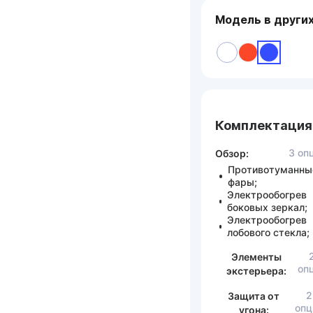
Модель в други
Комплектация
3 оп
Обзор:
Противотуманны
фары;
Электрообогрев
боковых зеркал;
Электрообогрев
лобового стекла;
Элементы
оп
экстерьера:
2
Защита от
опц
угона: