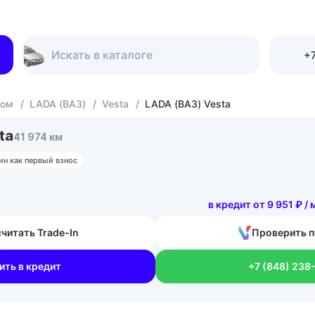
+7
гом
/
LADA (ВАЗ)
/
Vesta
/
LADA (ВАЗ) Vesta
ta
41 974 км
ин как первый взнос
в кредит от 9 951 ₽ /
читать Trade-In
Проверить п
ить в кредит
+7 (848) 238