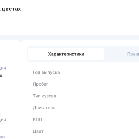
х цветах
Характеристики
Преи
ции
Год выпуска
е
Пробег
Тип кузова
Двигатель
2
ции
КПП
Цвет
ии