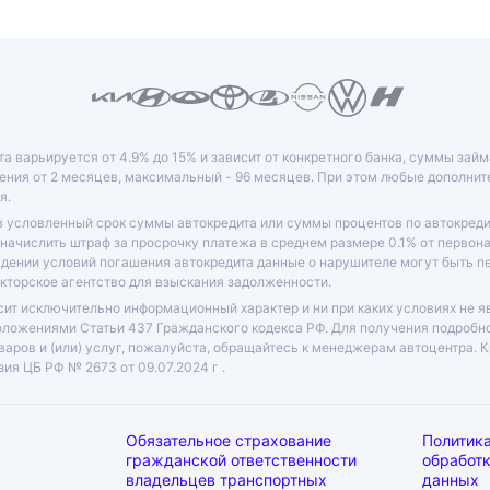
та варьируется от 4.9% до 15% и зависит от конкретного банка, суммы зай
ния от 2 месяцев, максимальный - 96 месяцев. При этом любые дополни
я.
в условленный срок суммы автокредита или суммы процентов по автокреди
 начислить штраф за просрочку платежа в среднем размере 0.1% от перво
юдении условий погашения автокредита данные о нарушителе могут быть 
кторское агентство для взыскания задолженности.
ит исключительно информационный характер и ни при каких условиях не я
оложениями Статьи 437 Гражданского кодекса РФ. Для получения подробн
варов и (или) услуг, пожалуйста, обращайтесь к менеджерам автоцентра. 
ия ЦБ РФ № 2673 от 09.07.2024 г .
Обязательное страхование
Политика
П:
гражданской ответственности
обработ
владельцев транспортных
данных