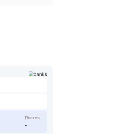
Платеж
-