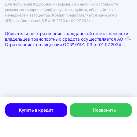
Для получения подробной информации о наличии и стоимости
указанных товаров и (или) услуг, пожалуйста, обращайтесь к
менеджерам автоцентра. Кредит предоставляется банком АО
«ТБанк»
Лицензия ЦБ РФ № 2673 от 09.07.2024 г .
Обязательное страхование гражданской ответственности
владельцев транспортных средств осуществляется АО «Т-
Страхование» по лицензии
ОС№ 0191-03 от 01.07.2024 г.
ООО «ГРАНТ»
ИНН: 6312055920, КПП: 631201001, ОГРН: 1046300115333
Юр. адрес: 443072, Самарская область, город Самара, лн.
1-Я (17 Км Московского Шоссе Тер.), д. 15
Физ. адрес: г. Тольятти
Политика в отношении обработки персональных данных
Согласие на рекламную рассылку
Купить в кредит
Позвонить