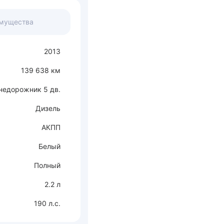
мущества
2013
139 638 км
недорожник 5 дв.
Дизель
АКПП
Белый
Полный
2.2 л
190 л.с.