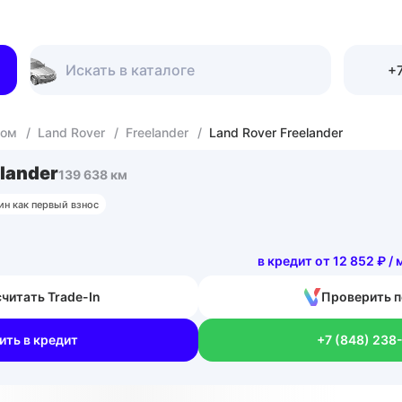
+7
гом
/
Land Rover
/
Freelander
/
Land Rover Freelander
elander
139 638 км
ин как первый взнос
в кредит от 12 852 ₽ / 
читать Trade-In
Проверить п
ить в кредит
+7 (848) 238