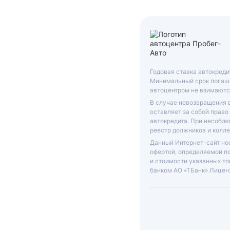
Годовая ставка автокреди
Минимальный срок погаше
автоцентром не взимаютс
В случае невозвращения 
оставляет за собой право
автокредита. При несобл
реестр должников и колле
Данный Интернет-сайт нос
офертой, определяемой п
и стоимости указанных то
банком АО «ТБанк»
Лиценз
ООО «ГРАНТ»
ИНН: 6312055920, КП
631201001, ОГРН: