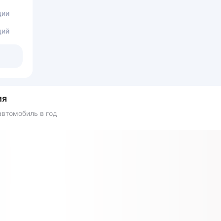
ции
ций
ия
втомобиль в год