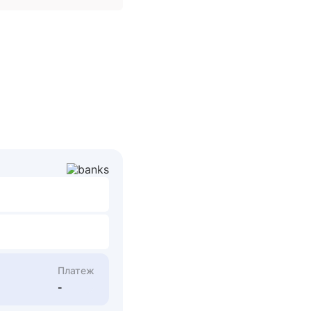
Платеж
-