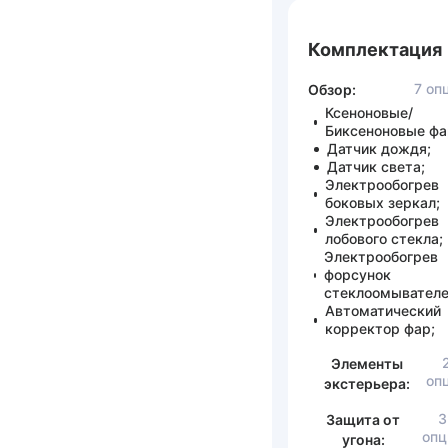
Комплектация
7 оп
Обзор:
Ксеноновые/
Биксеноновые фа
Датчик дождя;
Датчик света;
Электрообогрев
боковых зеркал;
Электрообогрев
лобового стекла;
Электрообогрев
форсунок
стеклоомывателе
Автоматический
корректор фар;
Элементы
оп
экстерьера:
3
Защита от
опц
угона: