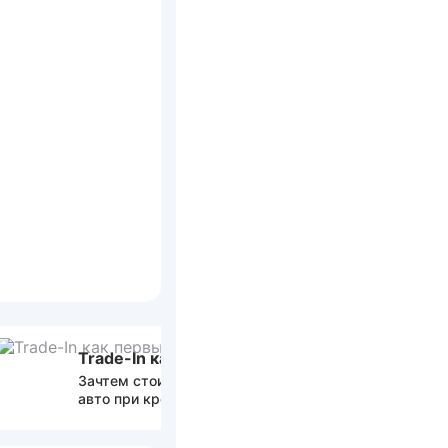
Trade-In как первый взнос
По 2 до
Зачтем стоимость вашего
Вам потр
авто при кредитовании
только па