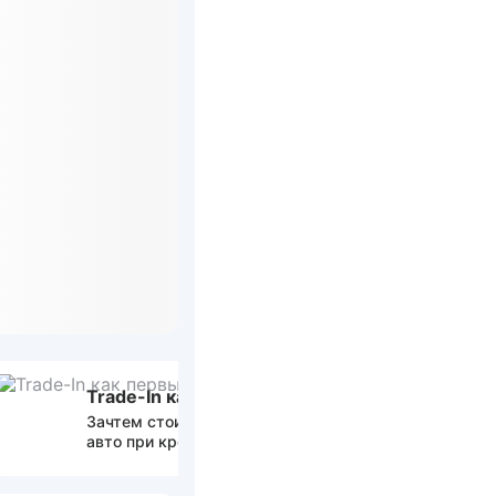
Trade-In как первый взнос
По 2 до
Зачтем стоимость вашего
Вам потр
авто при кредитовании
только па