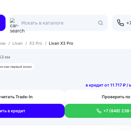
+7
гом
/
Livan
/
X3 Pro
/
Livan X3 Pro
53 км
ин как первый взнос
в кредит от 11 717 ₽ /
читать Trade-In
Проверить по
ить в кредит
+7 (848) 238