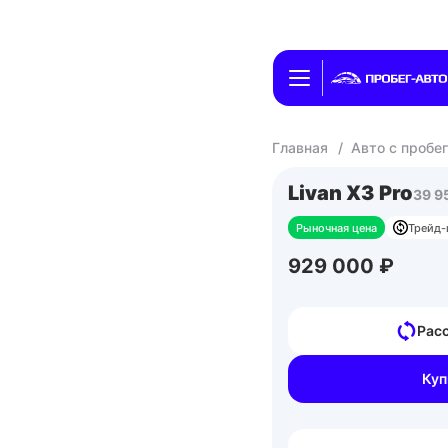
Главная
/
Авто с пробе
Livan X3 Pro
39 9
Рыночная цена
Трейд-
929 000 ₽
Расс
Куп