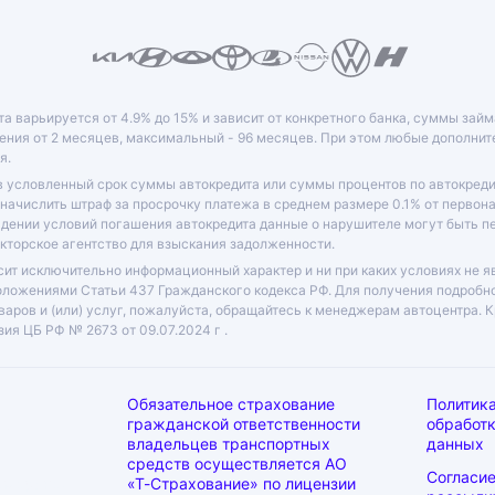
та варьируется от 4.9% до 15% и зависит от конкретного банка, суммы зай
ния от 2 месяцев, максимальный - 96 месяцев. При этом любые дополни
я.
в условленный срок суммы автокредита или суммы процентов по автокреди
 начислить штраф за просрочку платежа в среднем размере 0.1% от перво
юдении условий погашения автокредита данные о нарушителе могут быть 
кторское агентство для взыскания задолженности.
ит исключительно информационный характер и ни при каких условиях не я
оложениями Статьи 437 Гражданского кодекса РФ. Для получения подробн
варов и (или) услуг, пожалуйста, обращайтесь к менеджерам автоцентра. 
ия ЦБ РФ № 2673 от 09.07.2024 г .
Обязательное страхование
Политика
П:
гражданской ответственности
обработ
владельцев транспортных
данных
средств осуществляется АО
Согласи
Самарская
«Т-Страхование» по лицензии