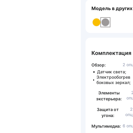
Модель в других
Комплектация
2 оп
Обзор:
Датчик света;
Электрообогрев
боковых зеркал;
Элементы
оп
экстерьера:
2
Защита от
опц
угона:
6 оп
Мультимедиа: