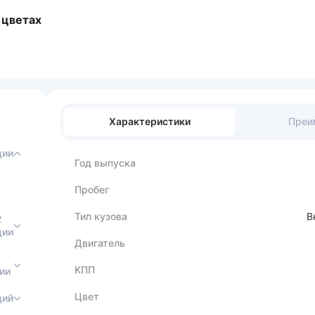
 цветах
Характеристики
Преи
ции
Год выпуска
Пробег
Тип кузова
В
2
ции
Двигатель
КПП
ии
Цвет
ций