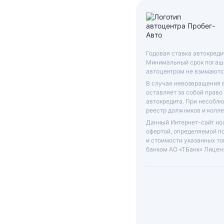
Годовая ставка автокреди
Минимальный срок погаше
автоцентром не взимаютс
В случае невозвращения 
оставляет за собой право
автокредита. При несобл
реестр должников и колле
Данный Интернет-сайт нос
офертой, определяемой п
и стоимости указанных то
банком АО «ТБанк»
Лиценз
ООО «ГРАНТ»
ИНН: 6312055920, КП
631201001, ОГРН:
1046300115333
Юр. адрес: 443072, 