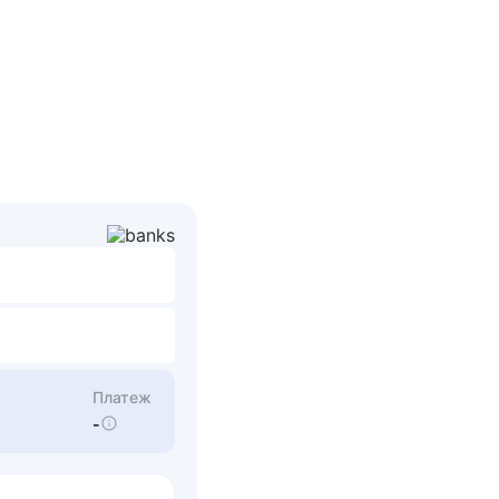
Платеж
-