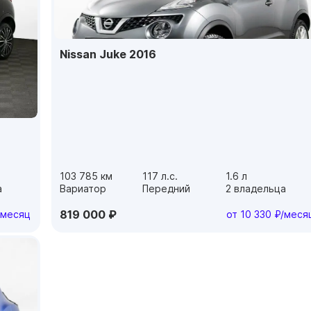
Nissan Juke 2016
103 785 км
117 л.с.
1.6 л
а
Вариатор
Передний
2 владельца
819 000 ₽
/месяц
от 10 330 ₽/меся