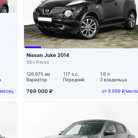
Nissan Juke 2014
SE+ Perso
126 675 км
117 л.с.
1.6 л
а
Вариатор
Передний
3 владельца
769 000 ₽
/месяц
от 9 699 ₽/меся