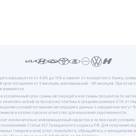
ита варьируется от 4.9% до 15% и зависит от конкретного банка, сумм
 срок погашения от 2 месяцев, максимальный - 96 месяцев. При этом
е взимаются.
 в условленный срок суммы автокредита или суммы процентов по авто
о начислить штраф за просрочку платежа в среднем размере 0.1% от п
людении условий погашения автокредита данные о нарушителе могут б
жников и коллекторское агентство для взыскания задолженности.
сит исключительно информационный характер и ни при каких условиях 
положениями Статьи 437 Гражданского кодекса РФ. Для получения п
занных товаров и (или) услуг, пожалуйста, обращайтесь к менеджерам 