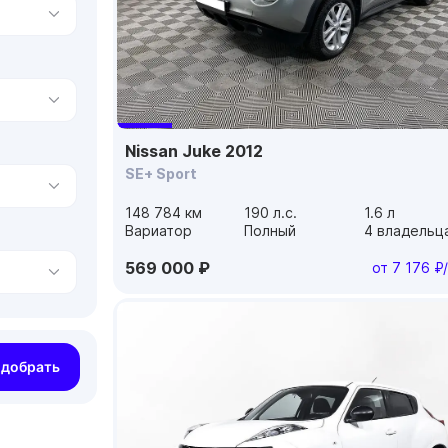
Nissan Juke 2012
SE+ Sport
148 784 км
190 л.с.
1.6 л
Вариатор
Полный
4 владельц
569 000 ₽
от 7 176 ₽
добрать