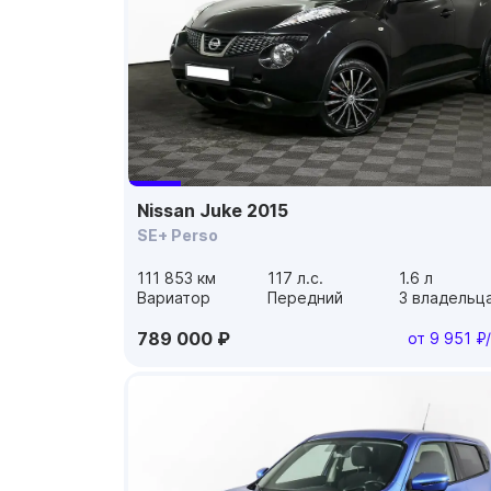
Nissan Juke 2015
SE+ Perso
111 853 км
117 л.с.
1.6 л
Вариатор
Передний
3 владельц
789 000 ₽
от 9 951 ₽