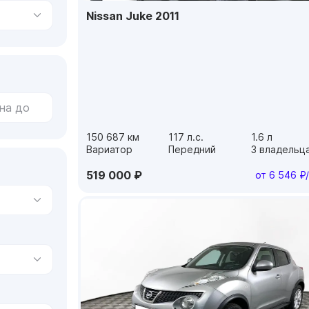
Nissan Juke 2011
150 687 км
117 л.с.
1.6 л
Вариатор
Передний
3 владельц
519 000 ₽
от 6 546 ₽