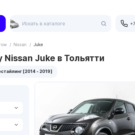
+7
егом
/
Nissan
/
Juke
 Nissan Juke в Тольятти
естайлинг [2014 - 2019]