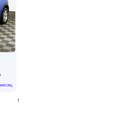
а
/месяц
1