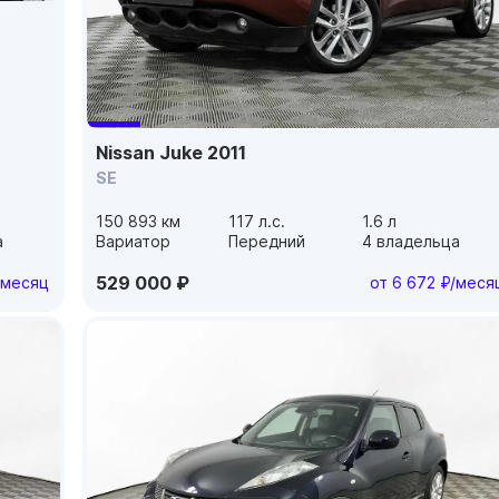
Nissan Juke 2011
SE
150 893 км
117 л.с.
1.6 л
а
Вариатор
Передний
4 владельца
529 000 ₽
/месяц
от 6 672 ₽/меся