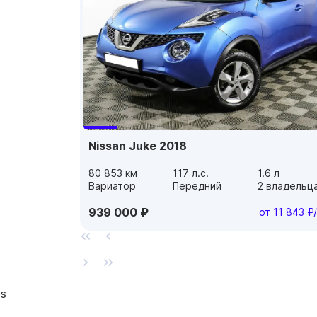
Nissan Juke 2018
80 853 км
117 л.с.
1.6 л
Вариатор
Передний
2 владельц
939 000 ₽
от 11 843 ₽
es