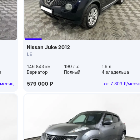
Nissan Juke 2012
LE
146 843 км
190 л.с.
1.6 л
а
Вариатор
Полный
4 владельца
579 000 ₽
/месяц
от 7 303 ₽/меся