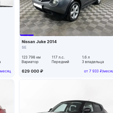
Nissan Juke 2014
SE
123 798 км
117 л.с.
1.6 л
а
Вариатор
Передний
3 владельца
629 000 ₽
/месяц
от 7 933 ₽/меся