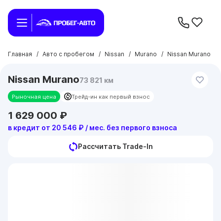
Главная
/
Авто с пробегом
/
Nissan
/
Murano
/
Nissan Murano
Nissan Murano
73 821 км
Рыночная цена
Трейд-ин как первый взнос
1 629 000 ₽
в кредит от 20 546 ₽ / мес. без первого взноса
Рассчитать Trade-In