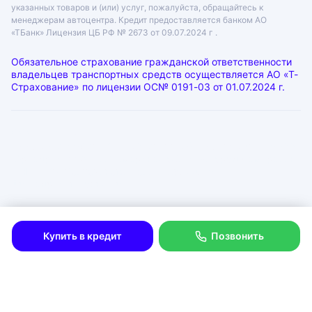
указанных товаров и (или) услуг, пожалуйста, обращайтесь к
менеджерам автоцентра. Кредит предоставляется банком АО
«ТБанк»
Лицензия ЦБ РФ № 2673 от 09.07.2024 г .
Обязательное страхование гражданской ответственности
владельцев транспортных средств осуществляется АО «Т-
Страхование» по лицензии
ОС№ 0191-03 от 01.07.2024 г.
ООО «ГРАНТ»
ИНН: 6312055920, КПП: 631201001, ОГРН: 1046300115333
Юр. адрес: 443072, Самарская область, город Самара, лн.
1-Я (17 Км Московского Шоссе Тер.), д. 15
Физ. адрес: г. Тольятти
Политика в отношении обработки персональных данных
Согласие на рекламную рассылку
Купить в кредит
Позвонить