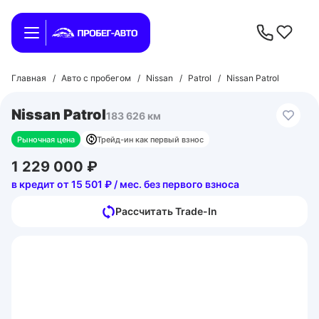
Главная
/
Авто с пробегом
/
Nissan
/
Patrol
/
Nissan Patrol
Nissan Patrol
183 626 км
Рыночная цена
Трейд-ин как первый взнос
1 229 000 ₽
в кредит от 15 501 ₽ / мес. без первого взноса
Рассчитать Trade-In