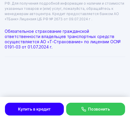
РФ. Для получения подробной информации о наличии и стоимости
указанных товаров и (или) услуг, пожалуйста, обращайтесь к
менеджерам автоцентра. Кредит предоставляется банком АО
«ТБанк»
Лицензия ЦБ РФ № 2673 от 09.07.2024 г .
Обязательное страхование гражданской
ответственности владельцев транспортных средств
осуществляется АО «Т-Страхование» по лицензии
ОС№
0191-03 от 01.07.2024 г.
ООО «ГРАНТ»
ИНН: 6312055920, КПП: 631201001, ОГРН: 1046300115333
Юр. адрес: 443072, Самарская область, город Самара, лн.
1-Я (17 Км Московского Шоссе Тер.), д. 15
Физ. адрес: г. Тольятти
Политика в отношении обработки персональных данных
Согласие на рекламную рассылку
Купить в кредит
Позвонить