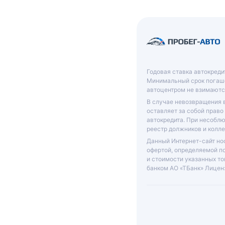
Годовая ставка автокреди
Минимальный срок погаше
автоцентром не взимаютс
В случае невозвращения 
оставляет за собой право
автокредита. При несобл
реестр должников и колле
Данный Интернет-сайт нос
офертой, определяемой п
и стоимости указанных то
банком АО «ТБанк»
Лиценз
ООО «ГРАНТ»
ИНН: 6312055920, КП
631201001, ОГРН: