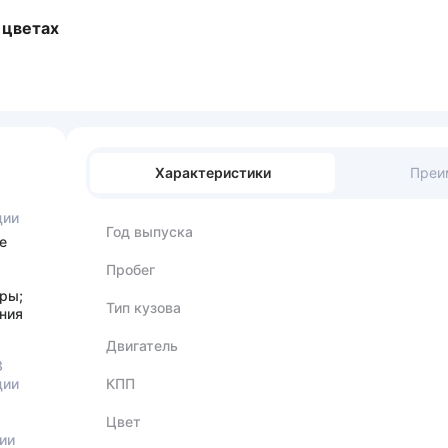
 цветах
Характеристики
Преи
ции
Год выпуска
е
Пробег
ры;
Тип кузова
ния
Двигатель
3
ции
КПП
Цвет
ии