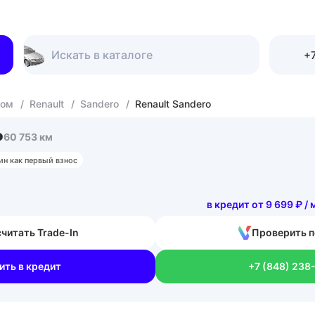
+7
гом
/
Renault
/
Sandero
/
Renault Sandero
o
60 753 км
ин как первый взнос
в кредит от 9 699 ₽ / 
читать Trade-In
Проверить п
ить в кредит
+7 (848) 238