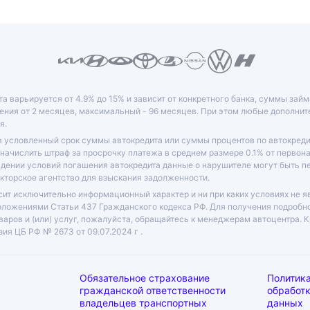
та варьируется от 4.9% до 15% и зависит от конкретного банка, суммы зай
ния от 2 месяцев, максимальный - 96 месяцев. При этом любые дополни
я.
в условленный срок суммы автокредита или суммы процентов по автокреди
 начислить штраф за просрочку платежа в среднем размере 0.1% от перво
юдении условий погашения автокредита данные о нарушителе могут быть 
кторское агентство для взыскания задолженности.
ит исключительно информационный характер и ни при каких условиях не я
оложениями Статьи 437 Гражданского кодекса РФ. Для получения подробн
варов и (или) услуг, пожалуйста, обращайтесь к менеджерам автоцентра. 
ия ЦБ РФ № 2673 от 09.07.2024 г .
Обязательное страхование
Политика
П:
гражданской ответственности
обработ
владельцев транспортных
данных