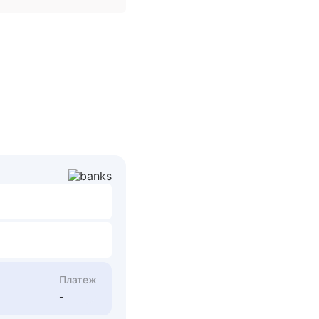
Платеж
-