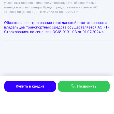
указанных товаров и (или) услуг, пожалуйста, обращайтесь к
менеджерам автоцентра. Кредит предоставляется банком АО
«ТБанк»
Лицензия ЦБ РФ № 2673 от 09.07.2024 г .
Обязательное страхование гражданской ответственности
владельцев транспортных средств осуществляется АО «Т-
Страхование» по лицензии
ОС№ 0191-03 от 01.07.2024 г.
ООО «ГРАНТ»
ИНН: 6312055920, КПП: 631201001, ОГРН: 1046300115333
Юр. адрес: 443072, Самарская область, город Самара, лн.
1-Я (17 Км Московского Шоссе Тер.), д. 15
Физ. адрес: г. Тольятти
Политика в отношении обработки персональных данных
Согласие на рекламную рассылку
Купить в кредит
Позвонить