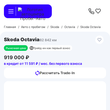
Главная
/
Авто с пробегом
/
Skoda
/
Octavia
/
Skoda Octavia
Skoda Octavia
82 842 км
Рыночная цена
Трейд-ин как первый взнос
919 000 ₽
в кредит от 11 591 ₽ / мес. без первого взноса
Рассчитать Trade-In