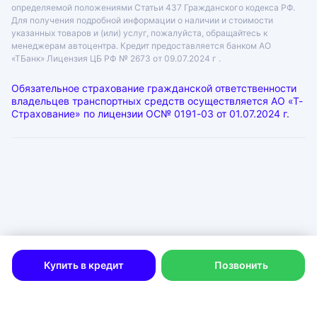
определяемой положениями Статьи 437 Гражданского кодекса РФ.
Для получения подробной информации о наличии и стоимости
указанных товаров и (или) услуг, пожалуйста, обращайтесь к
менеджерам автоцентра. Кредит предоставляется банком АО
«ТБанк»
Лицензия ЦБ РФ № 2673 от 09.07.2024 г .
Обязательное страхование гражданской ответственности
владельцев транспортных средств осуществляется АО «Т-
Страхование» по лицензии
ОС№ 0191-03 от 01.07.2024 г.
ООО «ГРАНТ»
ИНН: 6312055920, КПП: 631201001, ОГРН: 1046300115333
Юр. адрес: 443072, Самарская область, город Самара, лн.
1-Я (17 Км Московского Шоссе Тер.), д. 15
Физ. адрес: г. Тольятти
Политика в отношении обработки персональных данных
Согласие на рекламную рассылку
Купить в кредит
Позвонить