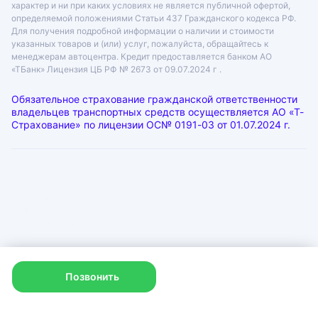
характер и ни при каких условиях не является публичной офертой,
определяемой положениями Статьи 437 Гражданского кодекса РФ.
Для получения подробной информации о наличии и стоимости
указанных товаров и (или) услуг, пожалуйста, обращайтесь к
менеджерам автоцентра. Кредит предоставляется банком АО
«ТБанк»
Лицензия ЦБ РФ № 2673 от 09.07.2024 г .
Обязательное страхование гражданской ответственности
владельцев транспортных средств осуществляется АО «Т-
Страхование» по лицензии
ОС№ 0191-03 от 01.07.2024 г.
ООО «ГРАНТ»
ИНН: 6312055920, КПП: 631201001, ОГРН: 1046300115333
Юр. адрес: 443072, Самарская область, город Самара, лн.
1-Я (17 Км Московского Шоссе Тер.), д. 15
Физ. адрес: г. Тольятти
Политика в отношении обработки персональных данных
Согласие на рекламную рассылку
Позвонить